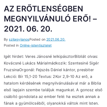
AZ ERŐTLENSÉGBEN
MEGNYILVÁNULÓ ERŐ! –
2021. 06. 20.
By
szilagyijanos
Posted on
2021.06.20.
Posted in
Online-istentisztelet
Igét hirdet: Veres Jánosné lelkipásztorBibliát olvas:
Kovácsné Lukács MáriaImádkozik: Szentesiné Sigér
FruzsinaOrgonál: Fejszés Dániel kántor, presbiter
Lekció: Bír 15,1-20 Textus: 2Kor 2,9-10 Az erő, a
hatalom kérdésének megnyilvánulásával már a Biblia
első lapjain szembe találjuk magunkat. A gonosz első
csábító gondolata az ember felé: ha esztek annak a
fának a gyümölcséből, olyanokká váltok mint Isten.