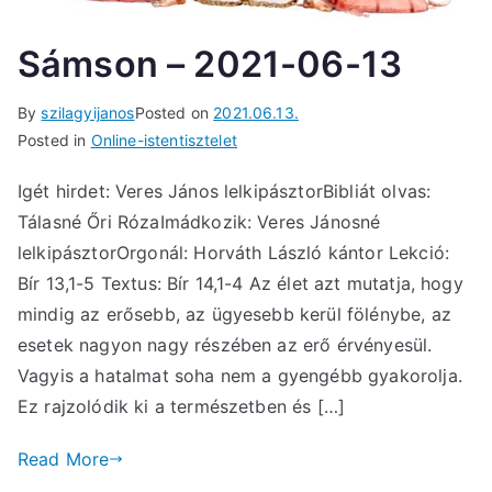
Sámson – 2021-06-13
By
szilagyijanos
Posted on
2021.06.13.
Posted in
Online-istentisztelet
Igét hirdet: Veres János lelkipásztorBibliát olvas:
Tálasné Őri RózaImádkozik: Veres Jánosné
lelkipásztorOrgonál: Horváth László kántor Lekció:
Bír 13,1-5 Textus: Bír 14,1-4 Az élet azt mutatja, hogy
mindig az erősebb, az ügyesebb kerül fölénybe, az
esetek nagyon nagy részében az erő érvényesül.
Vagyis a hatalmat soha nem a gyengébb gyakorolja.
Ez rajzolódik ki a természetben és […]
Read More