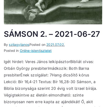
SÁMSON 2. – 2021-06-27
By
szilagyijanos
Posted on
2021.07.02.
Posted in
Online-istentisztelet
Igét hirdet: Veres János lelkipásztorBibliát olvas:
Orbán György presbiterImádkozik: Both Barna
presbiterÉnek szolgálat: 7Hang dicsőítő kórus
Lekció: Bír 16,4-21 Textus: Bír 16,28-30 Sámson, a
Biblia bizonysága szerint 20 évig volt Izrael bírája.
Végigtekintve az életén elmondható: szinte
bizonyosan nem erre kapta az ajándékát! Ő, akit