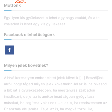
Mottónk
Egy ilyen kis gyülekezet is lehet egy nagy család, és a te
családod is lehet egy kis gyülekezet.
Facebook elérhetőségünk
Milyen jelek követnek?
A hívő keresztyén ember életét jelek követik […] Beszéljünk
arról, hogy téged milyen jelek követnek? Jel az is, ha olvasod
a Bibliát a gyülekezetedben, ha megtanulsz szabadon
imádkozni, de jel az is amikor imádságban gyógyítasz
másokat, ha segítesz valakinek. Jel az is, ha rendszeresen az
Úr asztala elé járulsz. És jel az is, ha megváltozol. De,