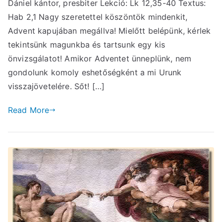
Dániel kántor, presbiter Lekció: Lk 12,35-40 Textus:
Hab 2,1 Nagy szeretettel köszöntök mindenkit,
Advent kapujában megállva! Mielőtt belépünk, kérlek
tekintsünk magunkba és tartsunk egy kis
önvizsgálatot! Amikor Adventet ünneplünk, nem
gondolunk komoly eshetőségként a mi Urunk
visszajövetelére. Sőt! […]
Read More