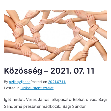
Közösség – 2021. 07. 11
By
szilagyijanos
Posted on
2021.07.11.
Posted in
Online-istentisztelet
Igét hirdet: Veres János lelkipásztorBibliát olvas: Bagi
Sándorné presbiterImádkozik: Bagi Sándor