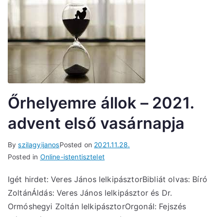
Őrhelyemre állok – 2021.
advent első vasárnapja
By
szilagyijanos
Posted on
2021.11.28.
Posted in
Online-istentisztelet
Igét hirdet: Veres János lelkipásztorBibliát olvas: Bíró
ZoltánÁldás: Veres János lelkipásztor és Dr.
Ormóshegyi Zoltán lelkipásztorOrgonál: Fejszés