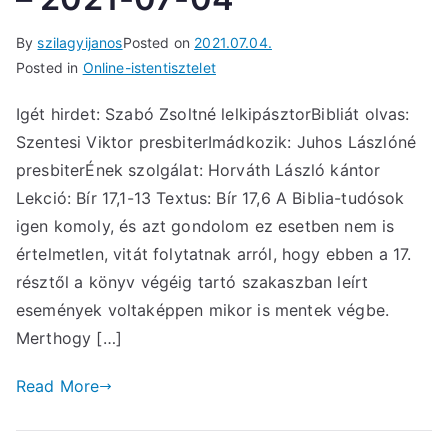
By
szilagyijanos
Posted on
2021.07.04.
Posted in
Online-istentisztelet
Igét hirdet: Szabó Zsoltné lelkipásztorBibliát olvas:
Szentesi Viktor presbiterImádkozik: Juhos Lászlóné
presbiterÉnek szolgálat: Horváth László kántor
Lekció: Bír 17,1-13 Textus: Bír 17,6 A Biblia-tudósok
igen komoly, és azt gondolom ez esetben nem is
értelmetlen, vitát folytatnak arról, hogy ebben a 17.
résztől a könyv végéig tartó szakaszban leírt
események voltaképpen mikor is mentek végbe.
Merthogy […]
Read More