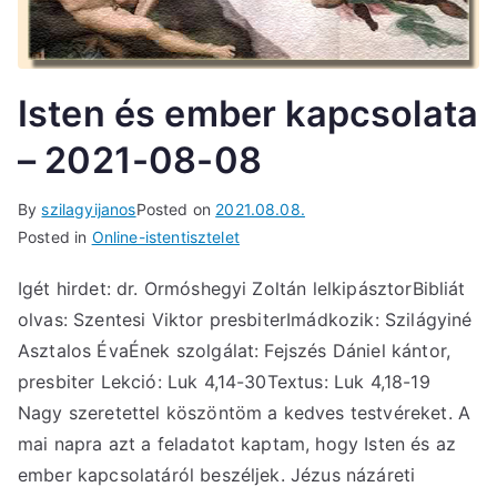
Isten és ember kapcsolata
– 2021-08-08
By
szilagyijanos
Posted on
2021.08.08.
Posted in
Online-istentisztelet
Igét hirdet: dr. Ormóshegyi Zoltán lelkipásztorBibliát
olvas: Szentesi Viktor presbiterImádkozik: Szilágyiné
Asztalos ÉvaÉnek szolgálat: Fejszés Dániel kántor,
presbiter Lekció: Luk 4,14-30Textus: Luk 4,18-19
Nagy szeretettel köszöntöm a kedves testvéreket. A
mai napra azt a feladatot kaptam, hogy Isten és az
ember kapcsolatáról beszéljek. Jézus názáreti