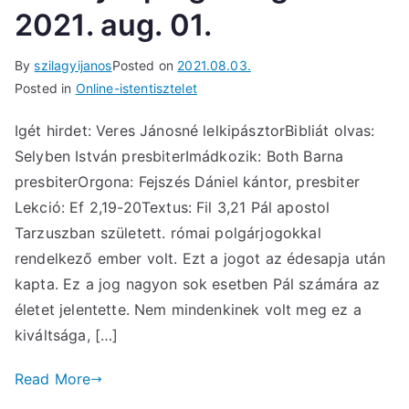
2021. aug. 01.
By
szilagyijanos
Posted on
2021.08.03.
Posted in
Online-istentisztelet
Igét hirdet: Veres Jánosné lelkipásztorBibliát olvas:
Selyben István presbiterImádkozik: Both Barna
presbiterOrgona: Fejszés Dániel kántor, presbiter
Lekció: Ef 2,19-20Textus: Fil 3,21 Pál apostol
Tarzuszban született. római polgárjogokkal
rendelkező ember volt. Ezt a jogot az édesapja után
kapta. Ez a jog nagyon sok esetben Pál számára az
életet jelentette. Nem mindenkinek volt meg ez a
kiváltsága, […]
Read More