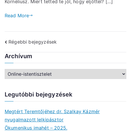
Kornéliusz. Miért tetted te jól, hogy eljöttél? […]
Read More
Bejegyzés
Régebbi bejegyzések
navigáció
Archívum
A
r
c
Legutóbbi bejegyzések
h
í
Megtért Teremtőjéhez dr. Szalkay Kázmér
v
nyugalmazott lelkipásztor
u
Ökumenikus imahét – 2025.
m