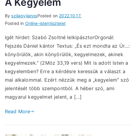
A Kegyelem
By
szilagyijanos
Posted on
2022.10.17.
Posted in
Online-istentisztelet
Igét hirdet: Szabó Zsoltné lelkipásztorOrgonál:
Fejszés Dániel kántor Textus: „És ezt mondta az Úr…:
könyörülök, akin könyörülök, kegyelmezek, akinek
kegyelmezek.” (2Móz 33,19 vers) Mit is adott Isten a
kegyelemben? Erre a kérdésre keressük a választ a
mai alkalommal. Ezért nézzük meg a „kegyelem” szó
jelentését több szempontból. A héber szó, ami
magyarul kegyelmet jelent, a […]
Read More