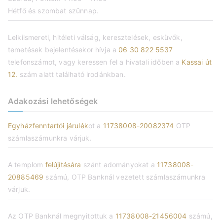
Hétfő és szombat szünnap.
Lelkiismereti, hitéleti válság, keresztelések, esküvők,
temetések bejelentésekor hívja a
06 30 822 5537
telefonszámot, vagy keressen fel a hivatali időben a
Kassai út
12.
szám alatt található irodánkban.
Adakozási lehetőségek
Egyházfenntartói járulék
ot a
11738008-20082374
OTP
számlaszámunkra várjuk.
A templom
felújítására
szánt adományokat a
11738008-
20885469
számú, OTP Banknál vezetett számlaszámunkra
várjuk.
Az OTP Banknál megnyitottuk a
11738008-21456004
számú,