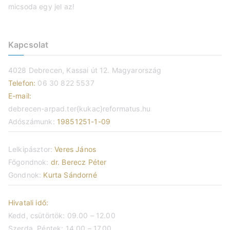
micsoda egy jel az!
Kapcsolat
4028 Debrecen, Kassai út 12. Magyarország
Telefon:
06 30 822 5537
E-mail:
debrecen-arpad.ter{kukac}reformatus.hu
Adószámunk:
19851251-1-09
Lelkipásztor:
Veres János
Főgondnok:
dr. Berecz Péter
Gondnok:
Kurta Sándorné
Hivatali idő:
Kedd, csütörtök: 09.00 – 12.00
Szerda, Péntek: 14.00 – 17.00