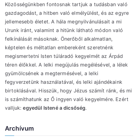
Közösségünkben fontosnak tartjuk a tudásban való
gazdagodást, a hitben való elmélyülést, és az egyre
jellemesebb életet. A hála megnyilvánulásait a mi
Urunk iránt, valamint a hitünk látható módon való
felkínálását másoknak. Önerőből alkalmatlan,
képtelen és méltatlan embereként szeretnénk
megismertetni Isten túláradó kegyelmét az Árpád
téren élőkkel. A lelki megújulás megélésével, a lélek
gyümölcsének a megtermésével, a lelki
fegyverzetünk használatával, és lelki ajándékaink
birtoklásával. Hisszük, hogy Jézus számít ránk, és mi
is számíthatunk az Ő ingyen való kegyelmére. Ezért
valljuk:
egyedül Istené a dicsőség
.
Archívum