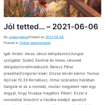
Jól tetted… – 2021-06-06
By
szilagyijanos
Posted on
2021.06.08.
Posted in
Online-istentisztelet
Igét hirdet: Veres János lelkipásztorLiturgiai
szolgálat: Szabó Zsoltné és Veres Jánosné
lelkipásztorokImádkozik: Berecz Péter
presbiterZongorán kísér: Dózsa István kántor Textus:
ApCsel 10,33 Kornéliusz, római százados házában
hangzik el ez a mondat, miután megjelent neki egy
angyal, hogy hívassa magához Pétert. Ezzel a
mondattal köszönti a házába belépő apostolt