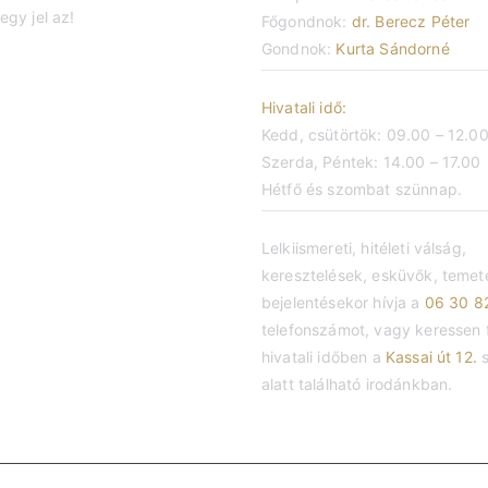
egy jel az!
Főgondnok:
dr. Berecz Péter
Gondnok:
Kurta Sándorné
Hivatali idő:
Kedd, csütörtök: 09.00 – 12.0
Szerda, Péntek: 14.00 – 17.00
Hétfő és szombat szünnap.
Lelkiismereti, hitéleti válság,
keresztelések, esküvők, temet
bejelentésekor hívja a
06 30 8
telefonszámot, vagy keressen f
hivatali időben a
Kassai út 12.
s
alatt található irodánkban.