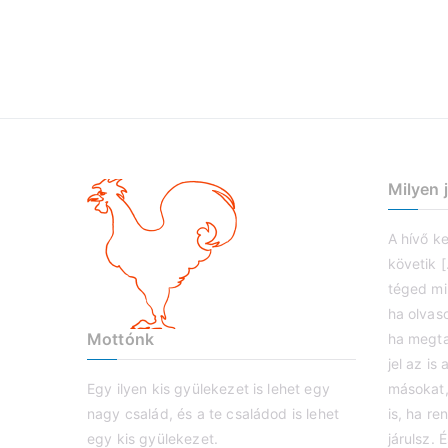
Milyen 
A hívő k
követik [
téged mil
ha olvas
Mottónk
ha megta
jel az i
Egy ilyen kis gyülekezet is lehet egy
másokat,
nagy család, és a te családod is lehet
is, ha re
egy kis gyülekezet.
járulsz. 