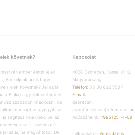
jelek követnek?
Kapcsolat
eresztyén ember életét jelek
4028 Debrecen, Kassai út 12.
…] Beszéljünk arról, hogy
Magyarország
yen jelek követnek? Jel az is,
Telefon:
06 30 822 5537
od a Bibliát a gyülekezetedben,
E-mail:
nulsz szabadon imádkozni, de
debrecen-
s amikor imádságban gyógyítasz
arpad.ter{kukac}reformatus.hu
 ha segítesz valakinek. Jel az
Adószámunk:
19851251-1-09
ndszeresen az Úr asztala elé
És jel az is, ha megváltozol. De,
Lelkipásztor:
Veres János