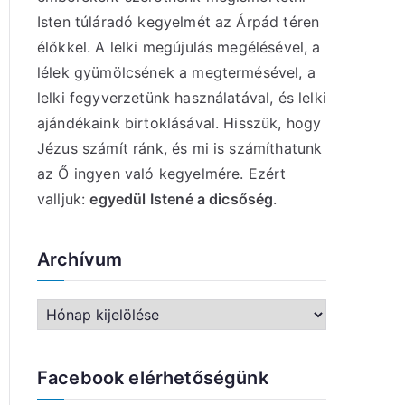
Isten túláradó kegyelmét az Árpád téren
élőkkel. A lelki megújulás megélésével, a
lélek gyümölcsének a megtermésével, a
lelki fegyverzetünk használatával, és lelki
ajándékaink birtoklásával. Hisszük, hogy
Jézus számít ránk, és mi is számíthatunk
az Ő ingyen való kegyelmére. Ezért
valljuk:
egyedül Istené a dicsőség
.
Archívum
A
r
c
Facebook elérhetőségünk
h