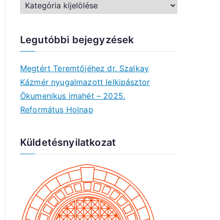
A
r
c
Legutóbbi bejegyzések
h
í
Megtért Teremtőjéhez dr. Szalkay
v
Kázmér nyugalmazott lelkipásztor
u
Ökumenikus imahét – 2025.
m
Református Holnap
Küldetésnyilatkozat