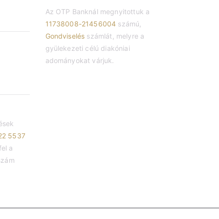
Az OTP Banknál megnyitottuk a
11738008-21456004
számú,
Gondviselés
számlát, melyre a
gyülekezeti célú diakóniai
0
adományokat várjuk.
ések
22 5537
el a
zám