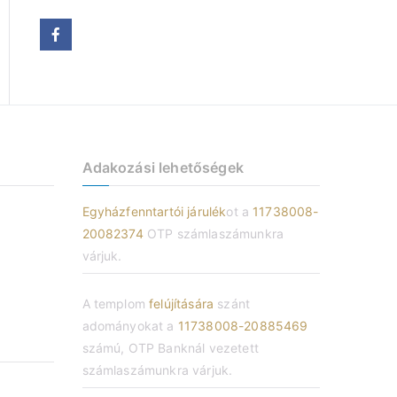
í
v
u
m
Adakozási lehetőségek
Egyházfenntartói járulék
ot a
11738008-
20082374
OTP számlaszámunkra
várjuk.
A templom
felújítására
szánt
adományokat a
11738008-20885469
számú, OTP Banknál vezetett
számlaszámunkra várjuk.