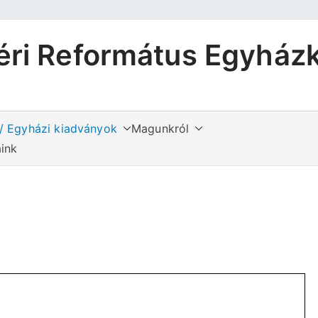
éri Református Egyház
 / Egyházi kiadványok
Magunkról
ink