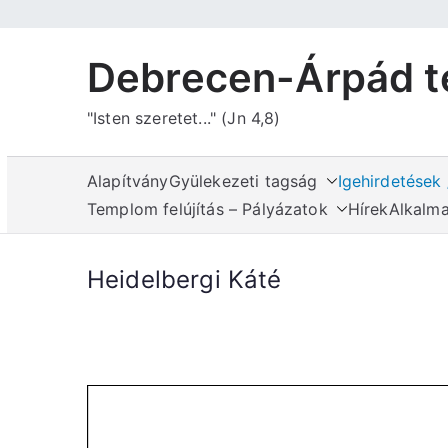
Skip
to
Debrecen-Árpád t
content
"Isten szeretet..." (Jn 4,8)
Alapítvány
Gyülekezeti tagság
Igehirdetések
Templom felújítás – Pályázatok
Hírek
Alkalma
Heidelbergi Káté