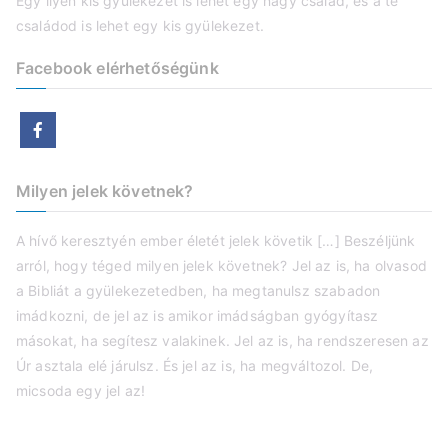
Egy ilyen kis gyülekezet is lehet egy nagy család, és a te
családod is lehet egy kis gyülekezet.
Facebook elérhetőségünk
Milyen jelek követnek?
A hívő keresztyén ember életét jelek követik […] Beszéljünk
arról, hogy téged milyen jelek követnek? Jel az is, ha olvasod
a Bibliát a gyülekezetedben, ha megtanulsz szabadon
imádkozni, de jel az is amikor imádságban gyógyítasz
másokat, ha segítesz valakinek. Jel az is, ha rendszeresen az
Úr asztala elé járulsz. És jel az is, ha megváltozol. De,
micsoda egy jel az!