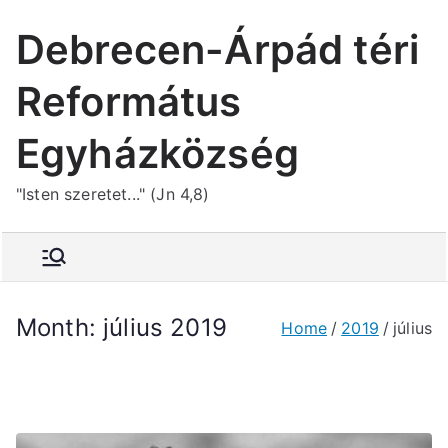
Skip
Debrecen-Árpád téri
to
content
Református
Egyházközség
"Isten szeretet..." (Jn 4,8)
Month:
július 2019
Home
2019
július