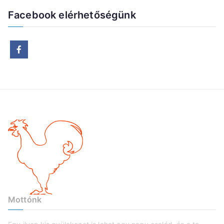
c
Facebook elérhetőségünk
h
í
v
u
m
Mottónk