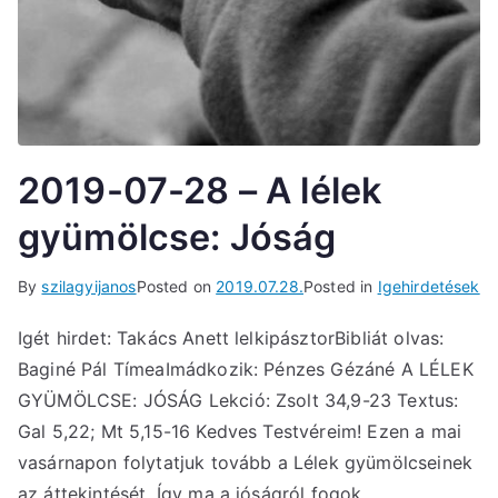
2019-07-28 – A lélek
gyümölcse: Jóság
By
szilagyijanos
Posted on
2019.07.28.
Posted in
Igehirdetések
Igét hirdet: Takács Anett lelkipásztorBibliát olvas:
Baginé Pál TímeaImádkozik: Pénzes Gézáné A LÉLEK
GYÜMÖLCSE: JÓSÁG Lekció: Zsolt 34,9-23 Textus:
Gal 5,22; Mt 5,15-16 Kedves Testvéreim! Ezen a mai
vasárnapon folytatjuk tovább a Lélek gyümölcseinek
az áttekintését. Így ma a jóságról fogok