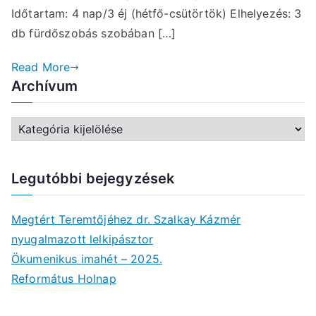
Időtartam: 4 nap/3 éj (hétfő-csütörtök) Elhelyezés: 3
db fürdőszobás szobában […]
Read More
Archívum
A
r
c
Legutóbbi bejegyzések
h
í
Megtért Teremtőjéhez dr. Szalkay Kázmér
v
nyugalmazott lelkipásztor
u
Ökumenikus imahét – 2025.
m
Református Holnap