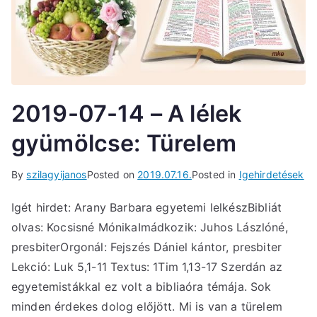
2019-07-14 – A lélek
gyümölcse: Türelem
By
szilagyijanos
Posted on
2019.07.16.
Posted in
Igehirdetések
Igét hirdet: Arany Barbara egyetemi lelkészBibliát
olvas: Kocsisné MónikaImádkozik: Juhos Lászlóné,
presbiterOrgonál: Fejszés Dániel kántor, presbiter
Lekció: Luk 5,1-11 Textus: 1Tim 1,13-17 Szerdán az
egyetemistákkal ez volt a bibliaóra témája. Sok
minden érdekes dolog előjött. Mi is van a türelem