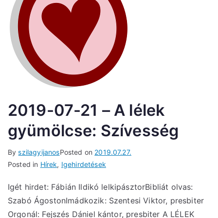
2019-07-21 – A lélek
gyümölcse: Szívesség
By
szilagyijanos
Posted on
2019.07.27.
Posted in
Hírek
,
Igehirdetések
Igét hirdet: Fábián Ildikó lelkipásztorBibliát olvas:
Szabó ÁgostonImádkozik: Szentesi Viktor, presbiter
Orgonál: Fejszés Dániel kántor, presbiter A LÉLEK