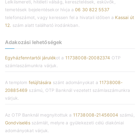
Lelkiismereti, hitéleti válság, keresztelések, esküvők,
temetések bejelentésekor hívja a
06 30 822 5537
telefonszámot, vagy keressen fel a hivatali időben a
Kassai út
12.
szám alatt található irodánkban.
Adakozási lehetőségek
Egyházfenntartói járulék
ot a
11738008-20082374
OTP
számlaszámunkra várjuk.
A templom
felújítására
szánt adományokat a
11738008-
20885469
számú, OTP Banknál vezetett számlaszámunkra
várjuk.
Az OTP Banknál megnyitottuk a
11738008-21456004
számú,
Gondviselés
számlát, melyre a gyülekezeti célú diakóniai
adományokat várjuk.