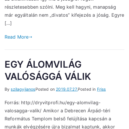
részletesebben szólni. Meg kell hagyni, manapság
már egyáltalán nem „divatos” kifejezés a jóság. Egyre
[…]
Read More
EGY ÁLOMVILÁG
VALÓSÁGGÁ VÁLIK
By
szilagyijanos
Posted on
2019.07.27.
Posted in
Friss
Forrás: http://dryvitprofi.hu/egy-alomvilag-
valosagga-valik/ Amikor a Debrecen Árpád-téri
Református Templom belső felújítása kapcsán a
munkák elvégzésére újra bizalmat kaptunk, akkor