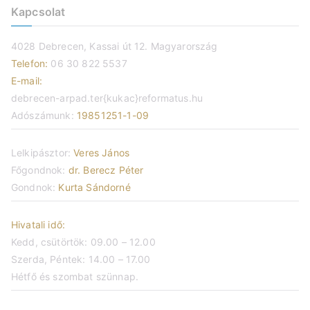
Kapcsolat
4028 Debrecen, Kassai út 12. Magyarország
Telefon:
06 30 822 5537
E-mail:
debrecen-arpad.ter{kukac}reformatus.hu
Adószámunk:
19851251-1-09
Lelkipásztor:
Veres János
Főgondnok:
dr. Berecz Péter
Gondnok:
Kurta Sándorné
Hivatali idő:
Kedd, csütörtök: 09.00 – 12.00
Szerda, Péntek: 14.00 – 17.00
Hétfő és szombat szünnap.