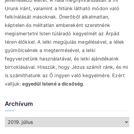
jellemesebb életet. A hála megnyilvánulásait a mi
Urunk iránt, valamint a hitünk látható módon való
felkínálását másoknak. Önerőből alkalmatlan,
képtelen és méltatlan embereként szeretnénk
megismertetni Isten túláradó kegyelmét az Árpád
téren élőkkel. A lelki megújulás megélésével, a lélek
gyümölcsének a megtermésével, a lelki
fegyverzetünk használatával, és lelki ajándékaink
birtoklásával. Hisszük, hogy Jézus számít ránk, és mi
is számíthatunk az Ő ingyen való kegyelmére. Ezért
valljuk:
egyedül Istené a dicsőség
.
Archívum
A
r