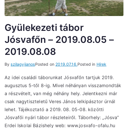
Gyülekezeti tábor
Jósvafőn – 2019.08.05 –
2019.08.08
By
szilagyijanos
Posted on
2019.07.16.
Posted in
Hírek
Az idei családi táborunkat Jósvafőn tartjuk 2019.
augusztus 5-től 8-ig. Mivel néhányan visszamondták
a részvételt, van még néhány hely. Jelentkezni már
csak nagytiszteletű Veres János lelkipásztor úrnál
lehet. Tájékoztató a 2019. 08. 05-08. közötti
Jósvafői nyári tábor részleteiről. Táborhely: „Jósva”
Erdei Iskolai Bázishely web: www.josvafo-ofalu.hu