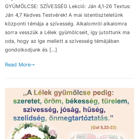
GYÜMÖLCSE: SZÍVESSÉG Lekció: Ján 4,1-26 Textus:
Ján 4,7 Kedves Testvérek! A mai istentiszteletünk
központi témája a szívesség. Alkalomról alkalomra
sorra vesszük a Lélek gyümölcseit, így jutottunk ma
oda, hogy az Ige mellett a szívesség témájában
gondolkodjunk és […]
Read More