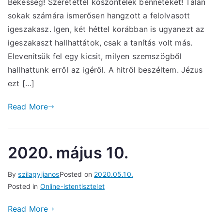
Békesség! Szeretettel köszöntelek benneteket! Talán
sokak számára ismerősen hangzott a felolvasott
igeszakasz. Igen, két héttel korábban is ugyanezt az
igeszakaszt hallhattátok, csak a tanítás volt más.
Elevenítsük fel egy kicsit, milyen szemszögből
hallhattunk erről az igéről. A hitről beszéltem. Jézus
ezt […]
Read More
2020. május 10.
By
szilagyijanos
Posted on
2020.05.10.
Posted in
Online-istentisztelet
Read More