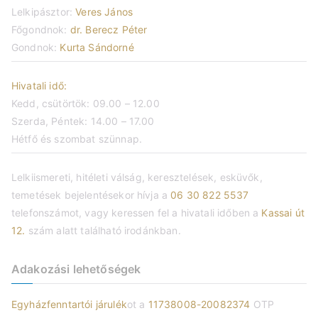
Lelkipásztor:
Veres János
Főgondnok:
dr. Berecz Péter
Gondnok:
Kurta Sándorné
Hivatali idő:
Kedd, csütörtök: 09.00 – 12.00
Szerda, Péntek: 14.00 – 17.00
Hétfő és szombat szünnap.
Lelkiismereti, hitéleti válság, keresztelések, esküvők,
temetések bejelentésekor hívja a
06 30 822 5537
telefonszámot, vagy keressen fel a hivatali időben a
Kassai út
12.
szám alatt található irodánkban.
Adakozási lehetőségek
Egyházfenntartói járulék
ot a
11738008-20082374
OTP