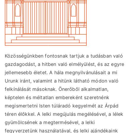
Közösségünkben fontosnak tartjuk a tudásban való
gazdagodást, a hitben való elmélyülést, és az egyre
jellemesebb életet. A hála megnyilvánulásait a mi
Urunk iránt, valamint a hitünk látható módon való
felkínálását másoknak. Önerőből alkalmatlan,
képtelen és méltatlan embereként szeretnénk
megismertetni Isten túláradó kegyelmét az Árpád
téren élőkkel. A lelki megújulás megélésével, a lélek
gyümölcsének a megtermésével, a lelki
fegyverzetünk használatával, és lelki ajándékaink