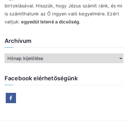
birtoklásával. Hisszük, hogy Jézus számít ránk, és mi
is számíthatunk az Ő ingyen való kegyelmére. Ezért
valljuk:
egyedül Istené a dicsőség
.
Archívum
A
r
c
Facebook elérhetőségünk
h
í
v
u
m