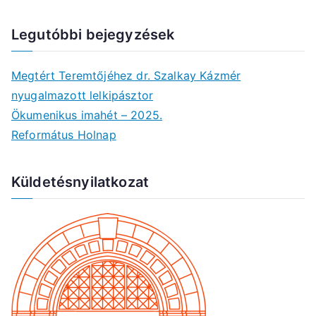
r
c
Legutóbbi bejegyzések
h
í
Megtért Teremtőjéhez dr. Szalkay Kázmér
v
nyugalmazott lelkipásztor
u
Ökumenikus imahét – 2025.
m
Református Holnap
Küldetésnyilatkozat