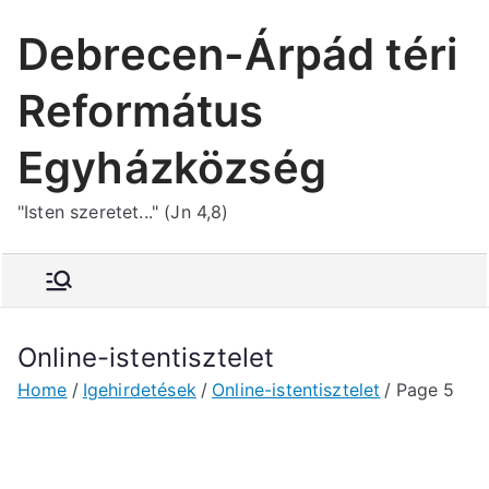
Skip
Debrecen-Árpád téri
to
content
Református
Egyházközség
"Isten szeretet..." (Jn 4,8)
Online-istentisztelet
Home
Igehirdetések
Online-istentisztelet
Page 5