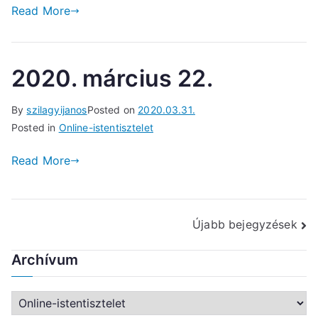
Read More
2020. március 22.
By
szilagyijanos
Posted on
2020.03.31.
Posted in
Online-istentisztelet
Read More
Bejegyzés
Újabb bejegyzések
navigáció
Archívum
A