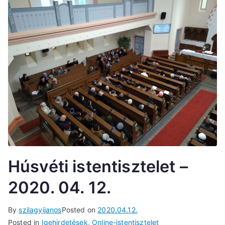
Húsvéti istentisztelet –
2020. 04. 12.
By
szilagyijanos
Posted on
2020.04.12.
Posted in
Igehirdetések
,
Online-istentisztelet