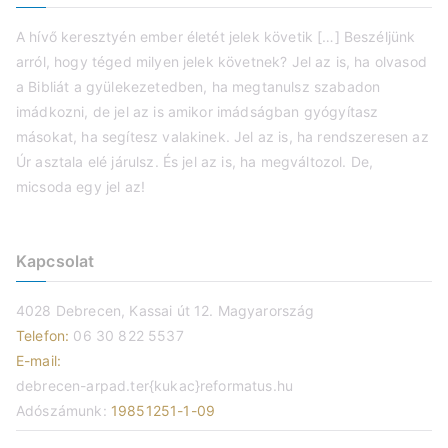
A hívő keresztyén ember életét jelek követik […] Beszéljünk
arról, hogy téged milyen jelek követnek? Jel az is, ha olvasod
a Bibliát a gyülekezetedben, ha megtanulsz szabadon
imádkozni, de jel az is amikor imádságban gyógyítasz
másokat, ha segítesz valakinek. Jel az is, ha rendszeresen az
Úr asztala elé járulsz. És jel az is, ha megváltozol. De,
micsoda egy jel az!
Kapcsolat
4028 Debrecen, Kassai út 12. Magyarország
Telefon:
06 30 822 5537
E-mail:
debrecen-arpad.ter{kukac}reformatus.hu
Adószámunk:
19851251-1-09